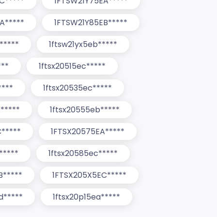
C*****
1FTSW21Y75EA*****
A*****
1FTSW21Y85EB*****
*****
1ftsw21yx5eb*****
***
1ftsx20515ec*****
****
1ftsx20535ec*****
*****
1ftsx20555eb*****
*****
1FTSX20575EA*****
*****
1ftsx20585ec*****
B*****
1FTSX205X5EC*****
d*****
1ftsx20p15ea*****