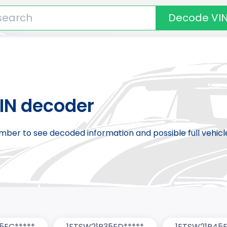
Decode VI
IN decoder
number to see decoded information and possible full vehic
5EC*****
1FTSW21P35ED*****
1FTSW21P45E