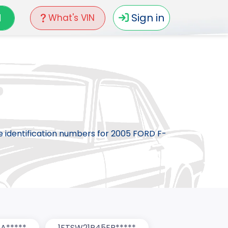
N
Sign in
What's VIN
le identification numbers for 2005 FORD F-
A*****
1FTSW21P45EB*****