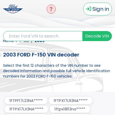
Sign in
Decode VIN
Home
F-150
2003
2003 FORD F-150 VIN decoder
Select the first 12 characters of the VIN number to see
decoded information and possible full vehicle identification
numbers for 2003 FORD F-150 vehicles:
1FTPF17L23NA*****
1FTPX17L93NA*****
1FTPX17LX3NA*****
1ftpx18l13na*****