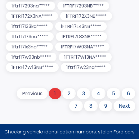
1ftrf17293na*****
1FTRF17293NB*****
1FTRF172X3NA*****
1FTRF172X3NB*****
1ftrf17l33ka*****
1FTRF17L43NB*****
1ftrf17l73na*****
1FTRF17L83NB*****
1ftrf17lx3na*****
1FTRF17W03NA*****
1ftrf17w03nb*****
1FTRF17W13NA*****
1FTRF17W13NB*****
1ftrf17w23na*****
Previous
1
2
3
4
5
6
7
8
9
Next
Checking vehicle identification numbers, stolen Ford cars