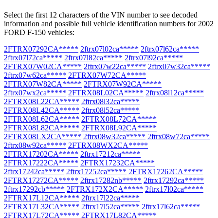
Select the first 12 characters of the VIN number to see decoded
information and possible full vehicle identification numbers for 2002
FORD F-150 vehicles:
2FTRX07292CA*****
2ftrx07l02ca*****
2ftrx07l62ca*****
2ftrx07l72ca*****
2ftrx07l82ca*****
2ftrx07l92ca*****
2FTRX07W02CA*****
2ftrx07w22ca*****
2ftrx07w32ca*****
2ftrx07w62ca*****
2FTRX07W72CA*****
2FTRX07W82CA*****
2FTRX07W92CA*****
2ftrx07wx2ca*****
2FTRX08L02CA*****
2ftrx08l12ca*****
2FTRX08L22CA*****
2ftrx08l32ca*****
2FTRX08L42CA*****
2ftrx08l52ca*****
2FTRX08L62CA*****
2FTRX08L72CA*****
2FTRX08L82CA*****
2FTRX08L92CA*****
2FTRX08LX2CA*****
2ftrx08w32ca*****
2ftrx08w72ca*****
2ftrx08w92ca*****
2FTRX08WX2CA*****
2FTRX17202CA*****
2ftrx17212ca*****
2FTRX17222CA*****
2FTRX17232CA*****
2ftrx17242ca*****
2ftrx17252ca*****
2FTRX17262CA*****
2FTRX17272CA*****
2ftrx17282nb*****
2ftrx17292ca*****
2ftrx17292cb*****
2FTRX172X2CA*****
2ftrx17l02ca*****
2FTRX17L12CA*****
2ftrx17l22ca*****
2FTRX17L32CA*****
2ftrx17l52ca*****
2ftrx17l62ca*****
2FTRX17L72CA*****
2FTRX17L82CA*****