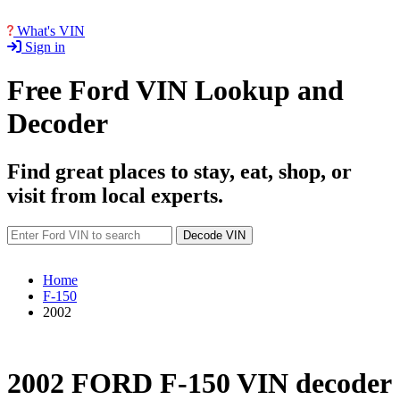
What's VIN
Sign in
Free Ford VIN Lookup and
Decoder
Find great places to stay, eat, shop, or
visit from local experts.
Decode VIN
Home
F-150
2002
2002 FORD F-150 VIN decoder