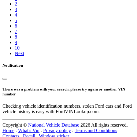
2
3
4
5
6
7
8
9
10
Next
Notification
There was a problem with your search, please try again or another VIN
number
Checking vehicle identification numbers, stolen Ford cars and Ford
vehicle history is easy with FordVINLookup.com.
Copyright ©
National Vehicle Database
2026 All rights reserved.
Home
.
What's Vin
.
Privacy policy
.
Terms and Conditions
.
Contacts
.
Recall
.
Window sticker