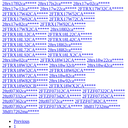
2ftrx17l92ca*****
2ftrx17lx2ca*****
2ftrx17w02ca*****
2ftrx17w12ca*****
2ftrx17w22ca*****
2FTRX17W32CA*****
2FTRX17W42CA*****
2FTRX17W52CA*****
2FTRX17W62CA*****
2FTRX17W72CA*****
2ftrx17w82ca*****
2FTRX17W92CA*****
2FTRX17WX2CA*****
2ftrx18l02ca*****
2FTRX18L12CA*****
2FTRX18L22CA*****
2FTRX18L32CA*****
2FTRX18L42CA*****
2FTRX18L52CA*****
2ftrx18l62ca*****
2FTRX18L72CA*****
2ftrx18l82ca*****
2FTRX18L92CA*****
2FTRX18LX2CA*****
2ftrx18w02ca*****
2FTRX18W12CA*****
2ftrx18w22ca*****
2FTRX18W32CA*****
2ftrx18w32cb*****
2ftrx18w42ca*****
2FTRX18W52CA*****
2FTRX18W62CA*****
2FTRX18W72CA*****
2ftrx18w82ca*****
2FTRX18W82CB*****
2ftrx18w92ca*****
2FTRX18W92CB*****
2FTRX18WX2CA*****
2ftzf07302ca*****
2FTZF07312CA*****
2FTZF07322CA*****
2ftzf07332ca*****
2FTZF07342CA*****
2FTZF07352CA*****
2ftzf07362ca*****
2ftzf07372ca*****
2FTZF07382CA*****
2ftzf07392ca*****
2FTZF073X2CA*****
3ftdf17232ma*****
3ftdf17262ma*****
Previous
1