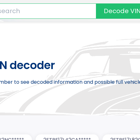
Decode VI
IN decoder
number to see decoded information and possible full vehic
X2NC*****
2FTPF17L42CA*****
2FTPF17L82