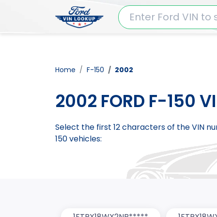
Home
F-150
2002
2002 FORD F-150 V
Select the first 12 characters of the VIN 
150 vehicles:
1FTRX18WX2NB*****
1FTRX18W