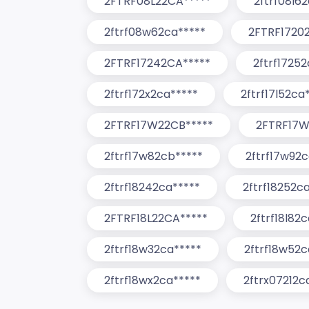
2FTRF08L22CA*****
2ftrf08l6
2ftrf08w62ca*****
2FTRF1720
2FTRF17242CA*****
2ftrf1725
2ftrf172x2ca*****
2ftrf17l52ca
2FTRF17W22CB*****
2FTRF17W
2ftrf17w82cb*****
2ftrf17w92c
2ftrf18242ca*****
2ftrf18252c
2FTRF18L22CA*****
2ftrf18l82
2ftrf18w32ca*****
2ftrf18w52c
2ftrf18wx2ca*****
2ftrx07212c