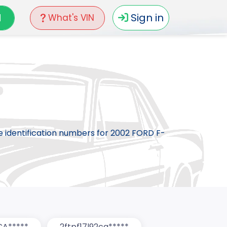
N
Sign in
What's VIN
le identification numbers for 2002 FORD F-
CA*****
2ftpf17l92ca*****