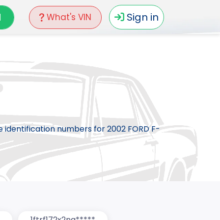
N
Sign in
What's VIN
le identification numbers for 2002 FORD F-
1ftrf172x2na*****