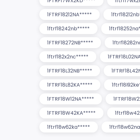
1FTRF17WX2KD*****
1ftrf17wx2
1FTRF18212NA*****
1ftrf18212nb
1ftrf18242nb*****
1ftrf18252na
1FTRF18272NB*****
1ftrf18282n
1ftrf182x2nc*****
1FTRF18L02N
1FTRF18L32NB*****
1FTRF18L42
1FTRF18L82KA*****
1ftrf18l92ke
1FTRF18W12NA*****
1FTRF18W2
1FTRF18W42KA*****
1ftrf18w4
1ftrf18w62ka*****
1ftrf18w62na