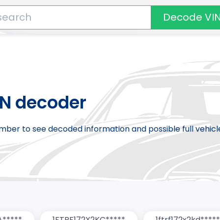
Decode VI
IN decoder
number to see decoded information and possible full vehic
A*****
1FTRF172X2KC*****
1ftrf172x2kd*****